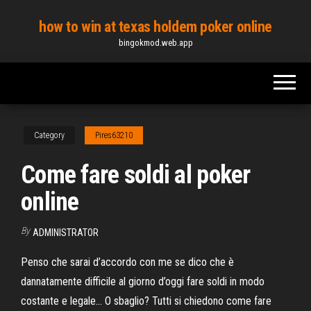
Skip
how to win at texas holdem poker online
to
bingokmod.web.app
the
content
Category
Pires63210
Come fare soldi al poker
online
By
ADMINISTRATOR
Penso che sarai d’accordo con me se dico che è
dannatamente difficile al giorno d’oggi fare soldi in modo
costante e legale… O sbaglio? Tutti si chiedono come fare