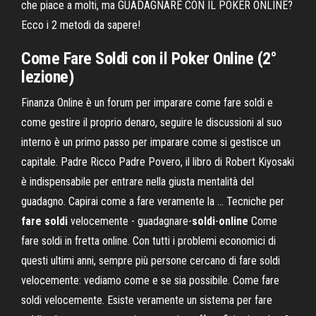
che piace a molti, ma GUADAGNARE CON IL POKER ONLINE?
Ecco i 2 metodi da sapere!
Come Fare Soldi con il Poker Online (2°
lezione)
Finanza Online è un forum per imparare come fare soldi e
come gestire il proprio denaro, seguire le discussioni al suo
interno è un primo passo per imparare come si gestisce un
capitale. Padre Ricco Padre Povero, il libro di Robert Kiyosaki
è indispensabile per entrare nella giusta mentalità del
guadagno. Capirai come a fare veramente la ... Tecniche per
fare
soldi
velocemente - guadagnare-
soldi
-
online
Come
fare soldi in fretta online. Con tutti i problemi economici di
questi ultimi anni, sempre più persone cercano di fare soldi
velocemente: vediamo come e se sia possibile. Come fare
soldi velocemente. Esiste veramente un sistema per fare