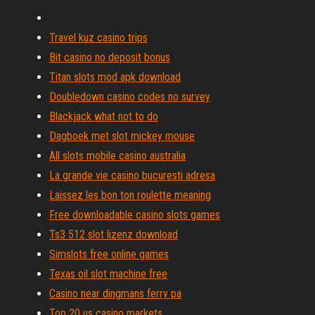
Travel kuz casino trips
Bit casino no deposit bonus
Titan slots mod apk download
Doubledown casino codes no survey
Blackjack what not to do
Dagboek met slot mickey mouse
All slots mobile casino australia
La grande vie casino bucuresti adresa
Laissez les bon ton roulette meaning
Free downloadable casino slots games
Ts3 512 slot lizenz download
Simslots free online games
Texas oil slot machine free
Casino near dingmans ferry pa
Top 20 us casino markets