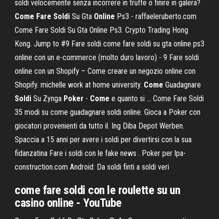
soldi velocemente senza incorrere in truffe o finire in galera?
Come
Fare
Soldi
Su Gta
Online
Ps3 - raffaeleruberto.com
Come Fare Soldi Su Gta Online Ps3. Crypto Trading Hong
Kong. Jump to #9 Fare soldi come fare soldi su gta online ps3
online con un e-commerce (molto duro lavoro) - 9 Fare soldi
online con un Shopify – Come creare un negozio online con
Shopify. michelle work at home university.
Come
Guadagnare
Soldi
Su Zynga
Poker
-
Come
e quanto si ... Come Fare Soldi
35 modi su come guadagnare soldi online. Gioca a Poker con
giocatori provenienti da tutto il. Ing Diba Depot Werben.
Spaccia a 15 anni per avere i soldi per divertirsi con la sua
fidanzatina Fare i soldi con le fake news . Poker per lpa-
construction.com Android: Da soldi finti a soldi veri
come fare soldi con le roulette su un
casino online - YouTube