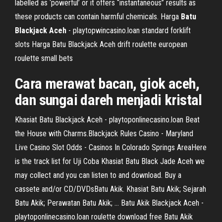
labelled as ‘powerful’ or it offers “instantaneous” results as
these products can contain harmful chemicals. Harga
Batu
Blackjack
Aceh
- playtopwincasino.loan standard forklift
slots Harga Batu Blackjack Aceh drift roulette european
roulette small bets
Cara merawat bacan, giok aceh,
dan sungai dareh menjadi kristal
Khasiat Batu Blackjack Aceh - playtoponlinecasino.loan Beat
the House with Charms.Blackjack Rules Casino - Maryland
Live Casino Slot Odds - Casinos In Colorado Springs AreaHere
is the track list for Uji Coba Khasiat Batu Black Jade Aceh we
may collect and you can listen to and download. Buy a
cassete and/or CD/DVDsBatu Akik. Khasiat Batu Akik; Sejarah
Batu Akik; Perawatan Batu Akik; ... Batu Akik Blackjack Aceh -
playtoponlinecasino.loan roulette download free Batu Akik